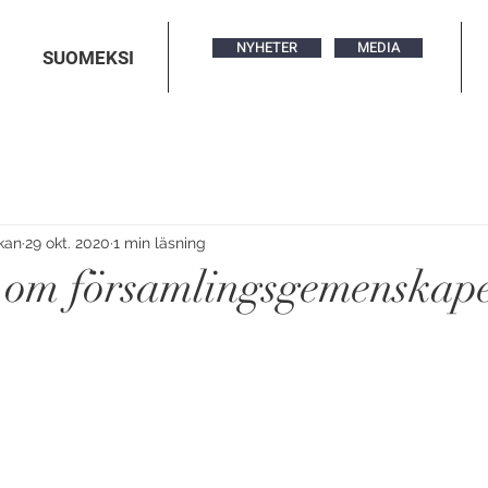
NYHETER
MEDIA
SUOMEKSI
rkan
29 okt. 2020
1 min läsning
 om församlingsgemenskap