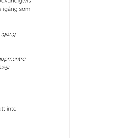
dvändigtvis 
na igång som 
 igång 
 uppmuntra 
:25)
tt inte 