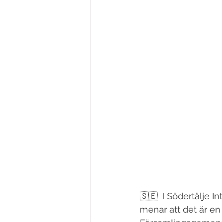
🇸🇪  
I Södertälje I
menar att det är en