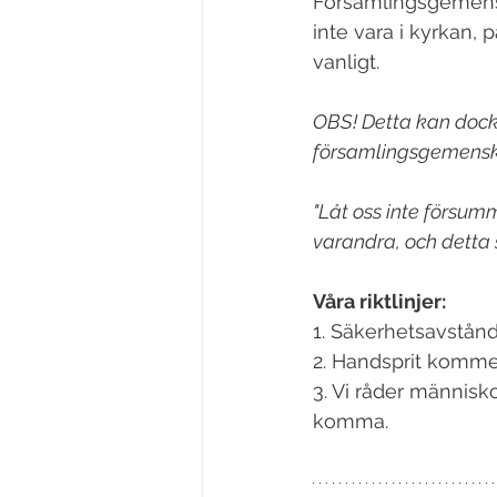
Församlingsgemensk
inte vara i kyrkan, 
vanligt. 
OBS! Detta kan dock 
församlingsgemens
"Låt oss inte försum
varandra, och detta 
Våra riktlinjer:
1. Säkerhetsavstånd
2. Handsprit kommer 
3. Vi råder människ
komma.