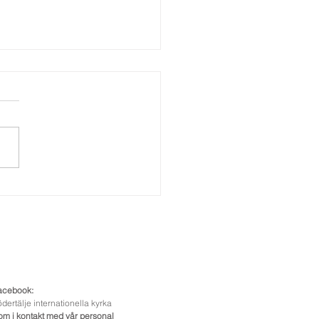
mlingsnytt, ht22
acebook:
dertälje internationella kyrka
om i kontakt med vår personal