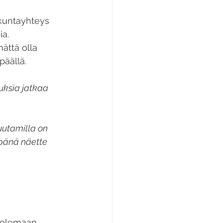
kuntayhteys 
a. 
ättä olla 
päällä.
uksia jatkaa 
utamilla on 
pänä näette 
i olemaan 