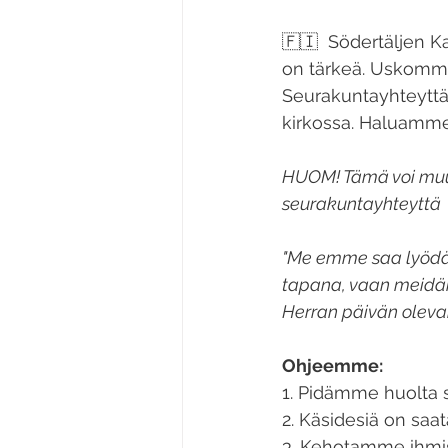
🇫🇮  
Södertäljen K
on tärkeä. Uskomme,
Seurakuntayhteyttä v
kirkossa. Haluamme
HUOM! Tämä voi muut
seurakuntayhteyttä
"Me emme saa lyödä 
tapana, vaan meidän
Herran päivän olevan
Ohjeemme:
1. Pidämme huolta si
2. Käsidesiä on saa
3. Kehotamme ihmisiä