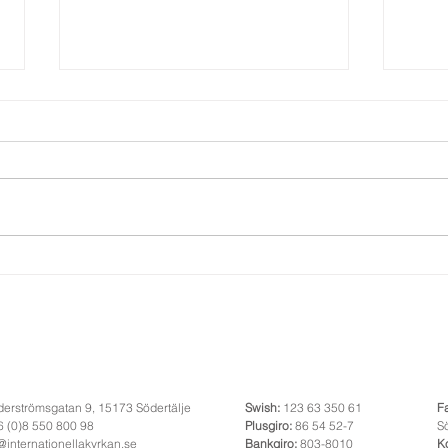
Julen 2022
Försa
erströmsgatan 9, 15173 Södertälje
Swish:
123 63 350 61
F
 (0)8 550 800 98
Plusgiro:
86 54 52-7
Sö
@internationellakyrkan.se
Bankgiro:
803-8010
K