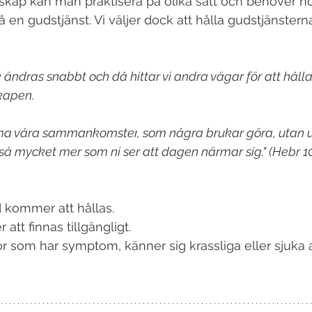
ap kan man praktisera på olika sätt och behöver nö
på en gudstjänst. Vi väljer dock att hålla gudstjänster
ändras snabbt och då hittar vi andra vägar för att hålla
kapen.
ma våra 
sammankomster
, som några brukar göra, utan
så mycket mer som ni ser att dagen närmar sig." (Hebr 10
 kommer att hållas.
att finnas tillgängligt.
or som har symptom, känner sig krassliga eller sjuka a