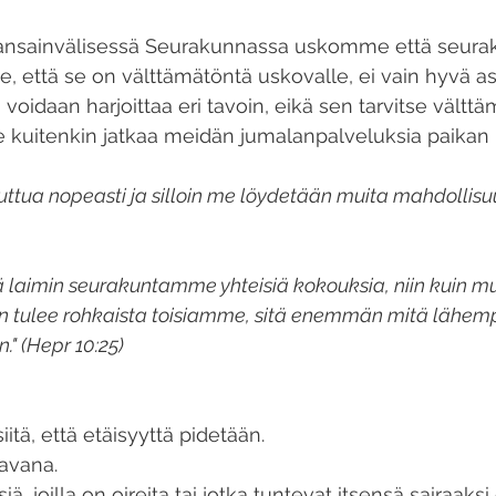
ansainvälisessä Seurakunnassa uskomme että seura
 että se on välttämätöntä uskovalle, ei vain hyvä asi
oidaan harjoittaa eri tavoin, eikä sen tarvitse välttäm
 kuitenkin jatkaa meidän jumalanpalveluksia paikan 
tua nopeasti ja silloin me löydetään muita mahdollisu
laimin seurakuntamme yhteisiä kokouksia, niin kuin mu
 tulee rohkaista toisiamme, sitä enemmän mitä lähem
." (Hepr 10:25)
itä, että etäisyyttä pidetään.
tavana.
, joilla on oireita tai jotka tuntevat itsensä sairaaks