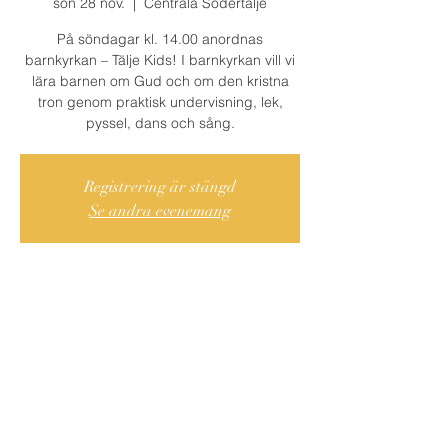
sön 28 nov.
  |  
Centrala Södertälje
På söndagar kl. 14.00 anordnas
barnkyrkan – Tälje Kids! I barnkyrkan vill vi
lära barnen om Gud och om den kristna
tron genom praktisk undervisning, lek,
pyssel, dans och sång.
Registrering är stängd
Se andra evenemang
Var och När?
28 nov. 2021 14:00 – 16:00
Centrala Södertälje, Cederströmsgatan 9,
151 73 Södertälje, Ruotsi