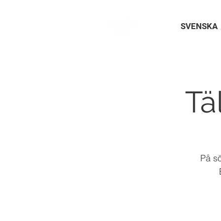
SVENSKA
Tä
På sö