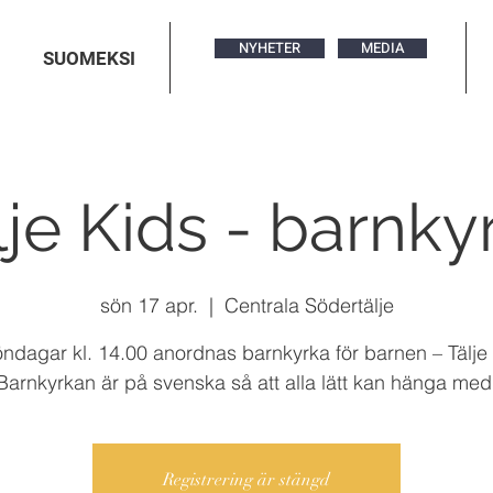
NYHETER
MEDIA
SUOMEKSI
lje Kids - barnky
sön 17 apr.
  |  
Centrala Södertälje
ndagar kl. 14.00 anordnas barnkyrka för barnen – Tälje
Barnkyrkan är på svenska så att alla lätt kan hänga med
Registrering är stängd