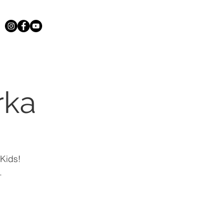
rka
 Kids!
.