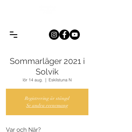
Sommarläger 2021 i
Solvik
lör 14 aug.
  |  
Eskilstuna N
Registrering är stängd
Se andra evenemang
Var och När?