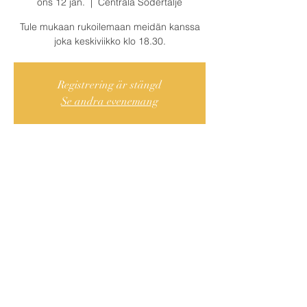
ons 12 jan.
  |  
Centrala Södertälje
Tule mukaan rukoilemaan meidän kanssa
joka keskiviikko klo 18.30.
Registrering är stängd
Se andra evenemang
Var och När?
12 jan. 2022 18:30 – 20:00
Centrala Södertälje, Cederströmsgatan 9,
151 73 Södertälje, Ruotsi