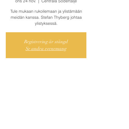
ons 24 nov.
  |  
Centrala Södertälje
Tule mukaan rukoilemaan ja ylistämään
meidän kanssa. Stefan Thyberg johtaa
ylistyksessä.
Registrering är stängd
Se andra evenemang
Var och När?
24 nov. 2021 18:30 – 19:30
Centrala Södertälje, Cederströmsgatan 9,
151 73 Södertälje, Ruotsi