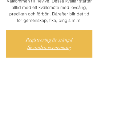
Välkommen till Revive. Dessa kvällar startar
alltid med ett kvällsmöte med lovsång,
predikan och förbön. Därefter blir det tid
för gemenskap, fika, pingis m.m.
Registrering är stängd
Se andra evenemang
Var och När?
04 feb. 2022 19:00 – 22:00
Centrala Södertälje, Cederströmsgatan 9,
151 73 Södertälje, Ruotsi