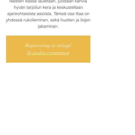
Naisten illassa lauletaan, juodaan kahvia
hyvän tarjoilun kera ja keskustellaan
ajankohtaisista asioista. Tärkeä osa iltaa on
yhdessä rukoileminen, sekä huolten ja ilojen
jakaminen.
Registrering är stängd
Se andra evenemang
Var och När?
30 maj 2023 17:00 – 19:00
Centrala Södertälje, Cederströmsgatan 9,
151 73 Södertälje, Ruotsi