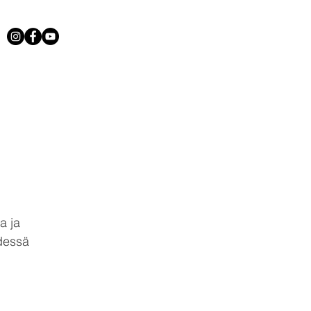
a ja
hdessä