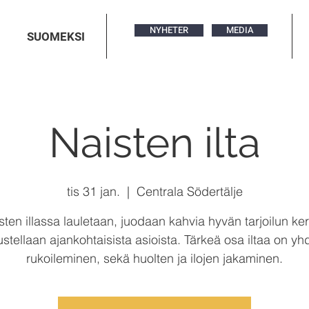
NYHETER
MEDIA
SUOMEKSI
Naisten ilta
tis 31 jan.
  |  
Centrala Södertälje
sten illassa lauletaan, juodaan kahvia hyvän tarjoilun ker
stellaan ajankohtaisista asioista. Tärkeä osa iltaa on y
rukoileminen, sekä huolten ja ilojen jakaminen.