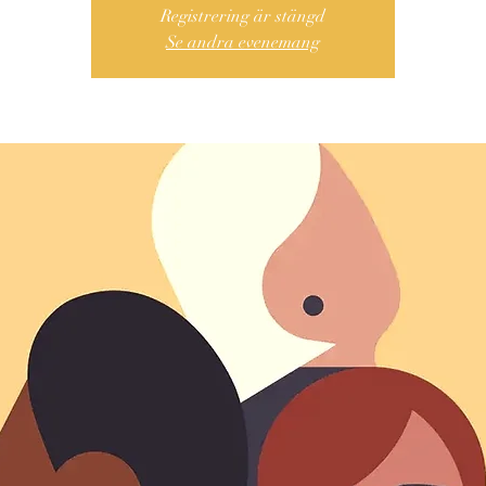
Registrering är stängd
Se andra evenemang