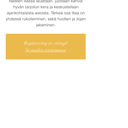
Naisten illassa lauletaan, juodaan kahvia
hyvän tarjoilun kera ja keskustellaan
ajankohtaisista asioista. Tärkeä osa iltaa on
yhdessä rukoileminen, sekä huolten ja ilojen
jakaminen.
Registrering är stängd
Se andra evenemang
Var och När?
18 okt. 2022 18:00 – 20:00
Centrala Södertälje, Cederströmsgatan 9,
151 73 Södertälje, Ruotsi