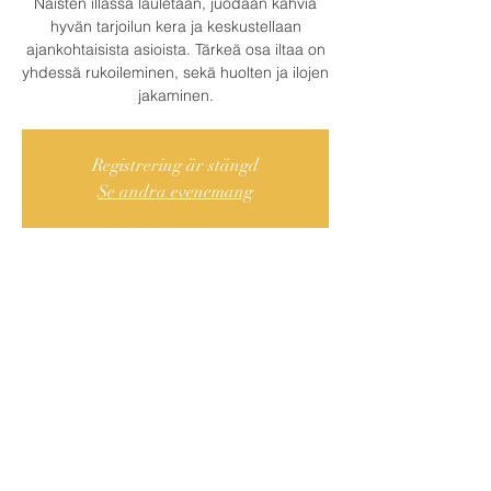
Naisten illassa lauletaan, juodaan kahvia
hyvän tarjoilun kera ja keskustellaan
ajankohtaisista asioista. Tärkeä osa iltaa on
yhdessä rukoileminen, sekä huolten ja ilojen
jakaminen.
Registrering är stängd
Se andra evenemang
Var och När?
15 mars 2022 18:00 – 20:00
Centrala Södertälje, Cederströmsgatan 9,
151 73 Södertälje, Ruotsi