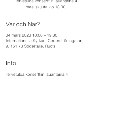
Tervetuloa konserttiin lauantaina 4
maaliskuuta klo 18.00.
Var och När?
04 mars 2023 18:00 – 19:30
Internationella Kyrkan, Cederströmsgatan
9, 151 73 Södertälje, Ruotsi
Info
Tervetuloa konserttiin lauantaina 4 
maaliskuuta klo 18.00 Södertäljen 
Kansainväliseen Seurakuntaan.
Mukana Reijo Blommendahl (laulu), Esko 
Porkola (trumpetti), Juhani Mäkelä (kitara), 
Jukka Koivukangas (piano). 
Konsertin jälkeen kahvit. Ryhmä mukana 
myös sunnuntaina 5.3. klo 11:00.