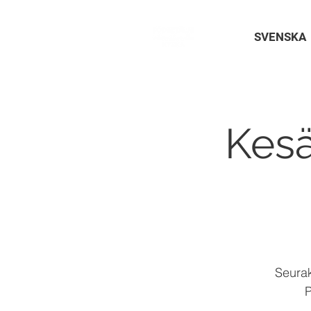
SVENSKA
Kesä
Seurak
P