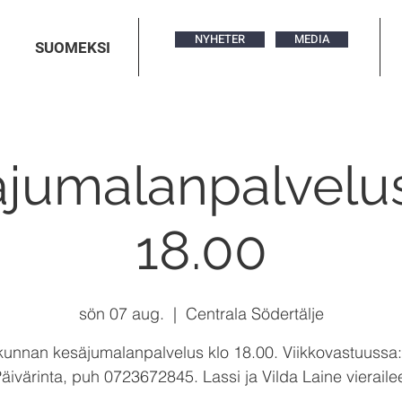
NYHETER
MEDIA
SUOMEKSI
jumalanpalvelus
18.00
sön 07 aug.
  |  
Centrala Södertälje
unnan kesäjumalanpalvelus klo 18.00. Viikkovastuussa
äivärinta, puh 0723672845. Lassi ja Vilda Laine vieraile