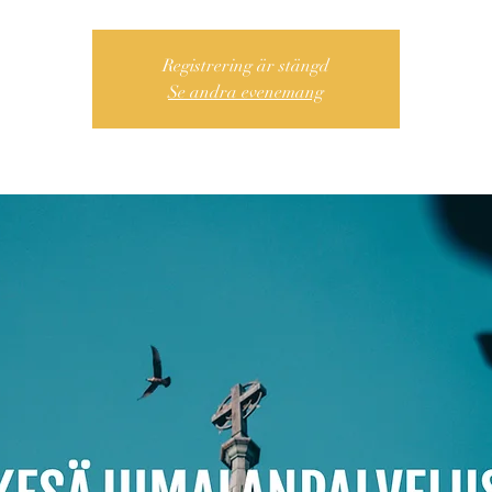
Registrering är stängd
Se andra evenemang