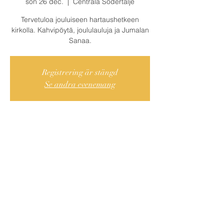
sön 26 dec.
  |  
Centrala Södertälje
Tervetuloa jouluiseen hartaushetkeen
kirkolla. Kahvipöytä, joululauluja ja Jumalan
Sanaa.
Registrering är stängd
Se andra evenemang
Var och När?
26 dec. 2021 11:00 – 13:00
Centrala Södertälje, Cederströmsgatan 9,
151 73 Södertälje, Ruotsi