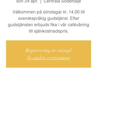
sön 24 apr.
  |  
Centrala Södertälje
Välkommen på söndagar kl. 14.00 till
svenskspråkig gudstjänst. Efter
gudstjänsten erbjuds fika i vår cafévåning
till självkostnadspris.
Registrering är stängd
Se andra evenemang
Var och När?
24 apr. 2022 14:00 – 15:00
Centrala Södertälje, Cederströmsgatan 9,
151 73 Södertälje, Ruotsi