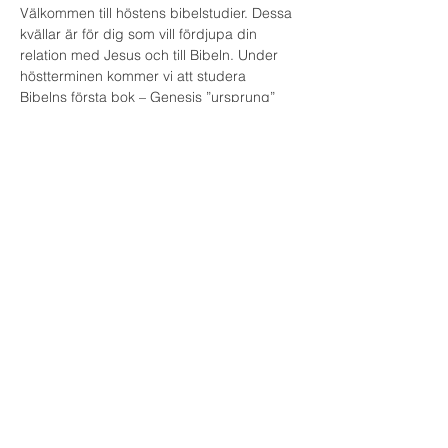
Välkommen till höstens bibelstudier. Dessa 
kvällar är för dig som vill fördjupa din 
relation med Jesus och till Bibeln. Under 
höstterminen kommer vi att studera 
Bibelns första bok – Genesis ”ursprung” 
(alltså 1 Moseboken).
Vi vill också skapa utrymme för en 
fördjupad gemenskap. Därför kommer vi 
att börja kvällarna med fika och avsluta 
kvällen med bibelsamtal. Bibeln behöver 
läsas och tolkas i en gemenskap där man 
också får möjlighet att ställa frågor. 
Välkommen med. Vi öppnar våra Biblar för 
att lära oss, vi öppnar våra hjärtan för 
Guds tilltal.
Kvällarna är kostnadsfria, men vi tar en 
självkostnads-pris för fikat.