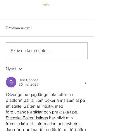
3 kommentarer
Julen 2022
Församlingsnytt, 
Skriv en kommentar...
Nyast
Ben Conner
30 maj 2025
I Sverige har jag länge letat efter en 
plattform där allt om poker finns samlat på 
ett ställe. Sajten är intuitiv, med 
fördjupande artiklar och praktiska tips. 
Svenska PokerListings
 har blivit min 
främsta källa till information och nyheter. 
Jag går regelbundet in där för att förbättra 