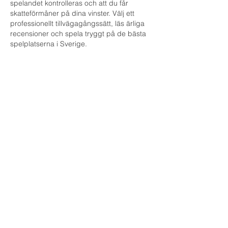
spelandet kontrolleras och att du får 
skatteförmåner på dina vinster. Välj ett 
professionellt tillvägagångssätt, läs ärliga 
recensioner och spela tryggt på de bästa 
spelplatserna i Sverige.
Gilla
Svara
voocccie
15 sep. 2025
Hej, vänner! I Karlstad rådde en vän mig 
att prova online-slots. Först avfärdade jag 
idén, men sedan öppnade jag 
casino utan 
svensk licens
 och bestämde mig för att 
prova lyckan. Det visade sig vara väldigt 
bekvämt: man startar spelet och blir 
omedelbart uppspelt. Flera matchande 
symboler i rad gav mig en riktig känsla av 
tur. Jag insåg att det här är ett bra sätt att 
tillbringa en kväll när man inte känner för 
att titta på film eller sitta på…